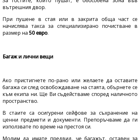
За гостите, които пушат, е обособена зона във
вътрешния двор.
При пушене в стая или в закрита обща част се
начислява такса за специализирано почистване в
размер на
50 евро
.
Багаж и лични вещи
Ако пристигнете по-рано или желаете да оставите
багажа си след освобождаване на стаята, обърнете се
към екипа ни. Ще Ви съдействаме според наличното
пространство.
В стаите са осигурени сейфове за съхранение на
ценни предмети и документи. Препоръчваме да ги
използвате по време на престоя си.
Молим да имате предвид, че багажът, оставен за