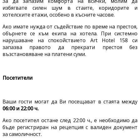
За да запазим комфорта на всички, молим да
избягвате силен шум в стаите, коридорите и
хотелските етажи, особено в късните часове.
Ако имате нужда от съдействие по време на престоя,
обърнете се към екипа на хотела. При системно
нарушаване на спокойствието Art Hotel 158 си
запазва правото да прекрати престоя без
възстановяване на платени суми.
Посетители
Ваши гости могат да Ви посещават в стаята между
06:00 и 22:00 ч.
Ако посетител остане след 22:00 ч., е необходимо да
бъде регистриран на рецепция с валиден документ
за самоличност.