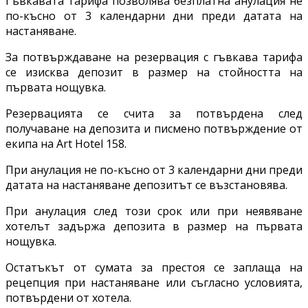
Гъвкавата тарифа позволява безплатна анулация не
по-късно от 3 календарни дни преди датата на
настаняване.
За потвърждаване на резервация с гъвкава тарифа
се изисква депозит в размер на стойността на
първата нощувка.
Резервацията се счита за потвърдена след
получаване на депозита и писмено потвърждение от
екипа на Art Hotel 158.
При анулация не по-късно от 3 календарни дни преди
датата на настаняване депозитът се възстановява.
При анулация след този срок или при неявяване
хотелът задържа депозита в размер на първата
нощувка.
Остатъкът от сумата за престоя се заплаща на
рецепция при настаняване или съгласно условията,
потвърдени от хотела.