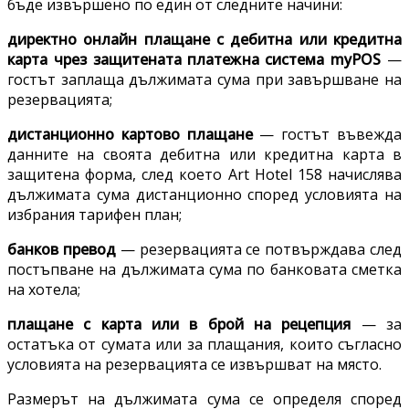
бъде извършено по един от следните начини:
директно онлайн плащане с дебитна или кредитна
карта чрез защитената платежна система myPOS
—
гостът заплаща дължимата сума при завършване на
резервацията;
дистанционно картово плащане
— гостът въвежда
данните на своята дебитна или кредитна карта в
защитена форма, след което Art Hotel 158 начислява
дължимата сума дистанционно според условията на
избрания тарифен план;
банков превод
— резервацията се потвърждава след
постъпване на дължимата сума по банковата сметка
на хотела;
плащане с карта или в брой на рецепция
— за
остатъка от сумата или за плащания, които съгласно
условията на резервацията се извършват на място.
Размерът на дължимата сума се определя според